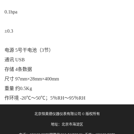
0.1hpa
±0.3
电源 5号干电池（3节）
通讯 USB
存储 4条数据
尺寸 97mm×28mm×400mm
重量 约0.5Kg
作环境 -20℃～50℃；5％RH～95％RH
北京恒奥德仪器仪表有限公司 © 版权所有
地址：北京市海淀区